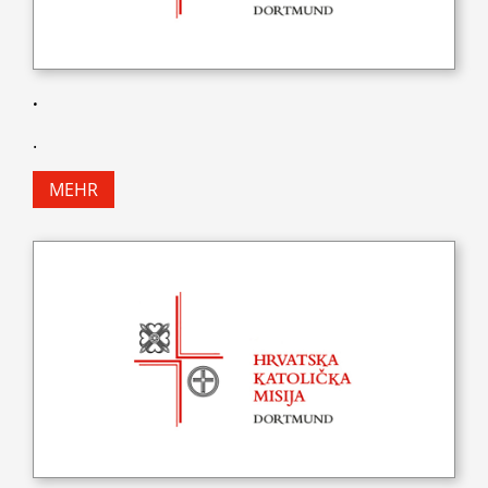
.
.
MEHR