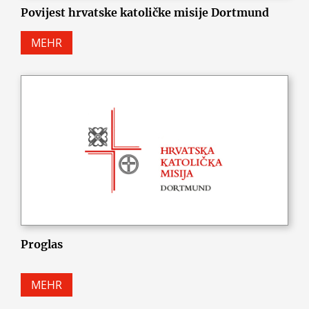
Povijest hrvatske katoličke misije Dortmund
MEHR
Proglas
MEHR