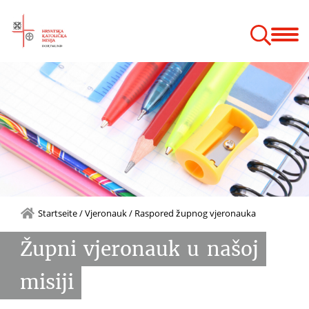
Bogoslužje
Vjeronauk
Zajednice
Hodočašća
Godišnji odmor
 župnog vjeronauka
Startseite
/
Vjeronauk
/
Raspored župnog vjeronauka
Župni
vjeronauk
u
našoj
misiji