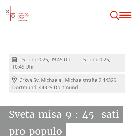
Bogoslužje
Vjeronauk
Zajednice
Hodočašća
Godišnji odmor
 župnog vjeronauka
15. Juni 2025, 09:45 Uhr
15. Juni 2025,
10:45 Uhr
Crkva Sv. Michaela ,
Michaelstraße 2 44329
Dortmund, 44329 Dortmund
Sveta
misa
9
:
45
sati
pro
populo