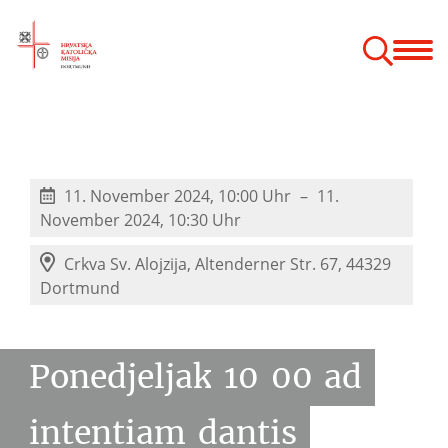
Bogoslužje
Vjeronauk
Zajednice
Hodočašća
Godišnji odmor
 župnog vjeronauka
11. November 2024, 10:00 Uhr
11.
November 2024, 10:30 Uhr
Crkva Sv. Alojzija,
Altenderner Str. 67, 44329
Dortmund
Ponedjeljak
10
00
ad
intentiam
dantis