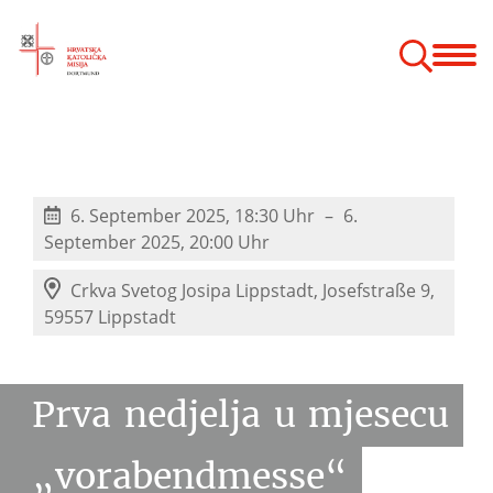
Bogoslužje
Vjeronauk
Zajednice
Hodočašća
Godišnji odmor
 župnog vjeronauka
6. September 2025, 18:30 Uhr
6.
September 2025, 20:00 Uhr
Crkva Svetog Josipa Lippstadt,
Josefstraße 9,
59557 Lippstadt
Prva
nedjelja
u
mjesecu
„vorabendmesse“