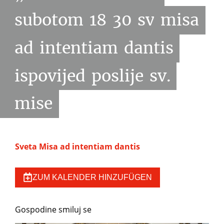
subotom
18
30
sv
misa
ad
intentiam
dantis
ispovijed
poslije
sv.
mise
Sveta Misa ad intentiam dantis
ZUM KALENDER HINZUFÜGEN
Gospodine smiluj se