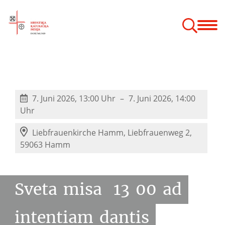
Bogoslužje
Vjeronauk
Zajednice
Hodočašća
Godišnji odmor
 župnog vjeronauka
7. Juni 2026, 13:00 Uhr
7. Juni 2026, 14:00
Uhr
Liebfrauenkirche Hamm,
Liebfrauenweg 2,
59063 Hamm
Sveta
misa
13
00
ad
intentiam
dantis